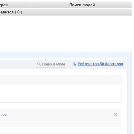
ерея
Поиск людей
равится
( 0 )
Рейтинг топ-50 блоггеров
еров
.