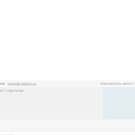
нок
:
gusenok.www.nn.ru
пользователь имеет 
е 1 года назад