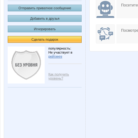
Посетит
Отправить приватное сообщение
Добавить в друзья
Игнорировать
Посмотре
Сделать подарок
популярность:
Не участвует в
рейтинге
Как получить
уровень?